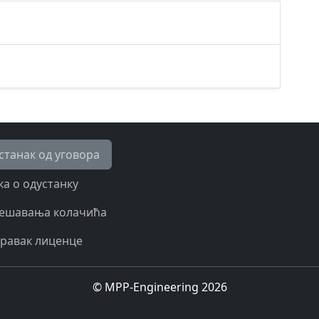
станак од уговора
ка о одустанку
ешавања колачића
равак лиценце
© MPP-Engineering 2026