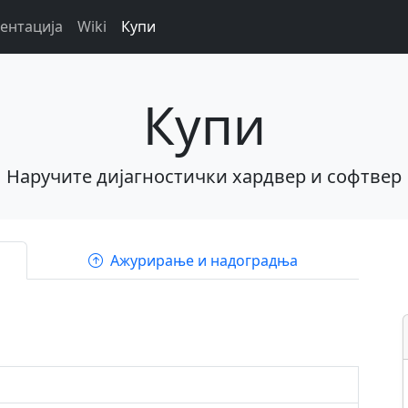
ентација
Wiki
Купи
Купи
Наручите дијагностички хардвер и софтвер
Ажурирање и надоградња