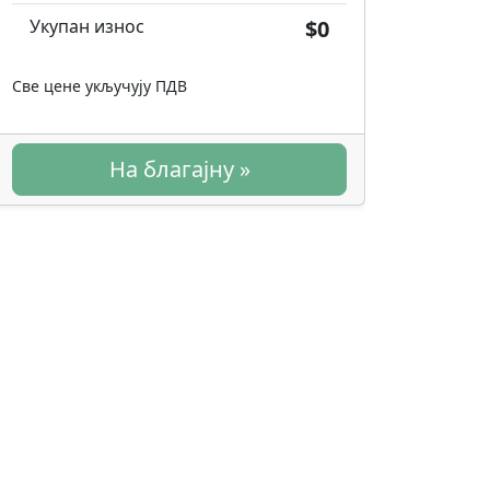
Укупан износ
$0
Све цене укључују ПДВ
На благајну »