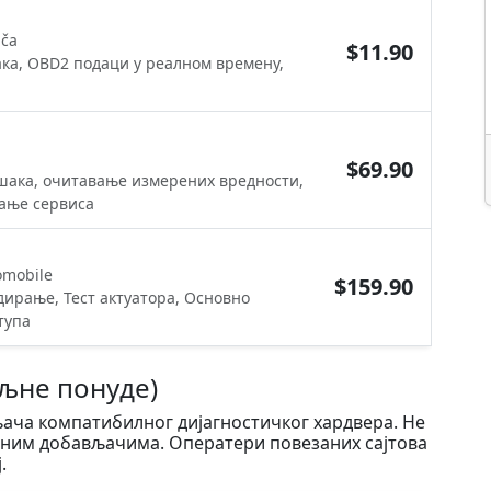
ača
$11.90
ка, OBD2 подаци у реалном времену,
$69.90
шака, очитавање измерених вредности,
вање сервиса
omobile
$159.90
дирање, Тест актуатора, Основно
тупа
ољне понуде)
ача компатибилног дијагностичког хардвера. Не
деним добављачима. Оператери повезаних сајтова
.