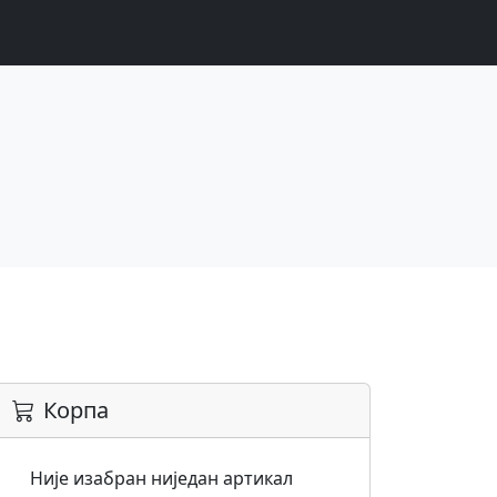
Корпа
Није изабран ниједан артикал