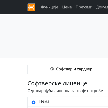
Функције
Цене
Преузми
Докум
Софтвер и хардвер
Софтверске лиценце
Одговарајућа лиценца за твоје потребе
Нема