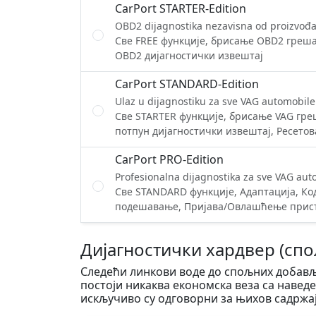
CarPort STARTER-Edition
OBD2 dijagnostika nezavisna od proizvođ
Све FREE функције, брисање OBD2 греша
OBD2 дијагностички извештај
CarPort STANDARD-Edition
Ulaz u dijagnostiku za sve VAG automobile
Све STARTER функције, брисање VAG гре
потпун дијагностички извештај, Ресето
CarPort PRO-Edition
Profesionalna dijagnostika za sve VAG aut
Све STANDARD функције, Адаптација, Ко
подешавање, Пријава/Овлашћење прис
Дијагностички хардвер (сп
Следећи линкови воде до спољних добављ
постоји никаква економска веза са наве
искључиво су одговорни за њихов садржај