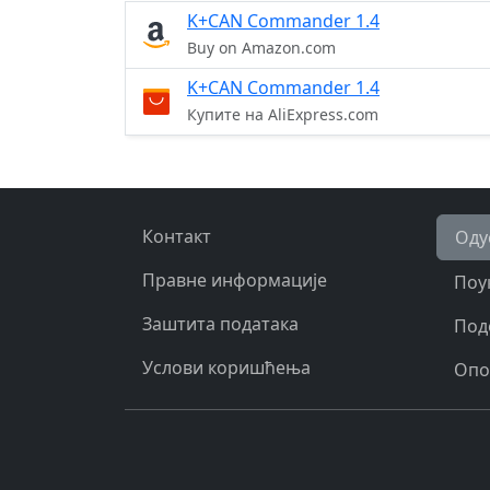
K+CAN Commander 1.4
Buy on Amazon.com
K+CAN Commander 1.4
Купите на AliExpress.com
Контакт
Оду
Правне информације
Поу
Заштита података
Под
Услови коришћења
Опо